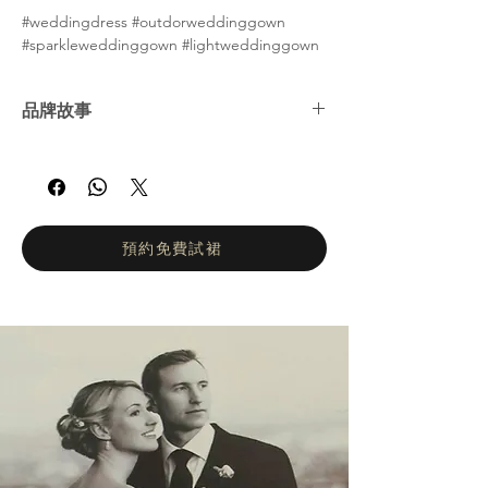
#weddingdress #outdorweddinggown
#sparkleweddinggown #lightweddinggown
品牌故事
Elizabeth Passion 是一家以創造美的熱情為基
礎的家族企業。它代代相傳，現在由 Grażyna
Żywioł 和 Bartosz Żywioł 兄弟姐妹管理。渴望
實現夢想、堅持不懈和非凡創意是伊麗莎白激
情品牌成功的秘訣。 Elizabeth Passion 已深
預約免費試裙
耕婚禮時尚產業近 40 年，以其許多獎項的認
可和信任而倍感自豪。她的服裝在波蘭和整個
歐洲的部分展廳有售。