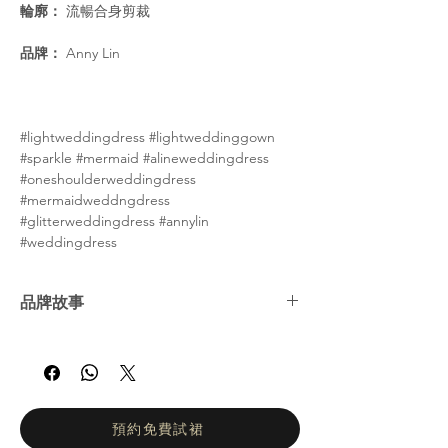
輪廓：
流暢合身剪裁
品牌：
Anny Lin
#lightweddingdress #lightweddinggown
#sparkle #mermaid #alineweddingdress
#oneshoulderweddingdress
#mermaidweddngdress
#glitterweddingdress #annylin
#weddingdress
品牌故事
Anny Lin 系列汲取傳統靈感，將現代與經典
設計巧妙融合。 Anny 是家族的第二代設計
師。她將現代剪裁與創意設計結合，展現出獨
特的現代風格，兼具優雅與創新。 Anny Lin
Couture 注重細節，真正體現了原創精神，為
預約免費試裙
婚紗市場帶來了一股清新的氣息。