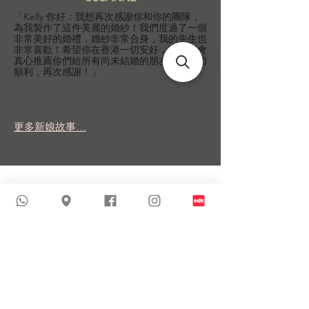
「Kelly 你好：我想再次感謝你和你的團隊，
為我製作了這件美麗的婚紗！我們度過了一個
非常美好的婚禮，婚紗非常合身，我的先生也
非常喜歡！希望你在香港一切安好，我一定會
真心推薦你們給所有尚未結婚的朋友！祝一切
順利，再次感謝！」
更多新娘故事...
類似商品
新到貨品
新到貨品