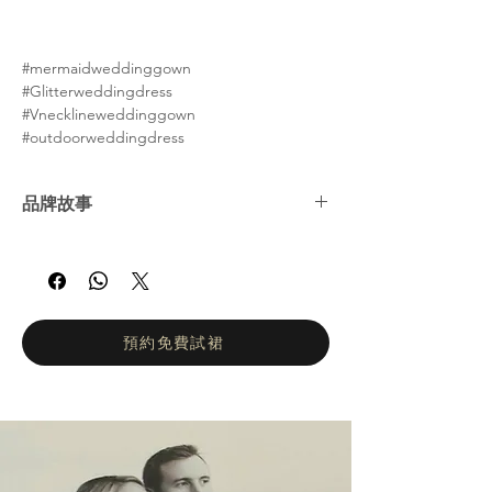
#mermaidweddinggown
#Glitterweddingdress
#Vnecklineweddinggown
#outdoorweddingdress
品牌故事
娜塔莉亞·羅曼諾娃 (Natalia Romanova) ——
俄羅斯婚紗女王。自2002年以來，娜塔莉亞羅
曼諾娃的工作室一直致力於打造輕盈飄逸、凸
顯身材的婚紗。她們的設計理念是讓新娘在婚
禮當天專注於拍攝婚紗照和享受眾人的讚美目
預約免費試裙
光，而不是忙於換裝。