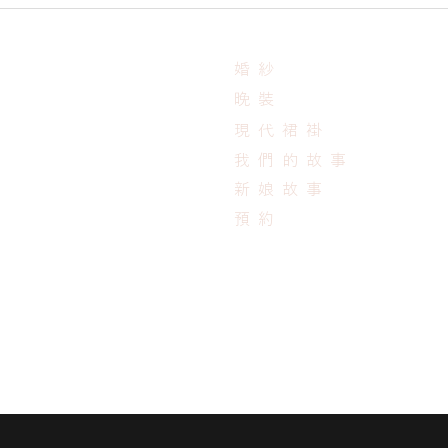
婚紗
晚裝
現代裙褂
我們的故事
新娘故事
預約