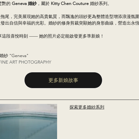
驚艷的 
Geneva 婚紗
，屬於 
Kitty Chen Couture
 婚紗系列。
拖尾，完美展現她的高貴氣質，而飄逸的頭紗更為整體造型增添浪漫氛圍。G
散發出自信與幸福的光彩。婚紗的修身剪裁突顯她的身形曲線，營造出永
娘分享這段喜悅時刻 —— 她的照片必定能啟發更多準新娘！
 婚紗 “Geneva"
FINE ART PHOTOGRAPHY
更多新娘故事
探索更多婚紗系列