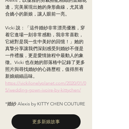
Alexis，以優雅的剪裁搭配精緻的蕾絲花
邊，完美展現出她的身形曲線，尤其適
合嬌小的新娘，讓人眼前一亮。
Vicki 說：「這件婚紗非常漂亮優雅，穿
着它進場一刻非常感動，我非常喜歡，
它絕對是我一生中美好的回憶！」她的
真摯分享讓我們深刻感受到婚紗不僅是
一件禮服，更是愛情旅程中最動人的象
徵。Vicki 也在她的部落格中記錄了更多
照片與尋找婚紗的心路歷程，值得所有
新娘細細品味。
https://vickilonelyplanet.com/2020/01/0
5/wedding-gown-ivoire-by-kittychen/
*
婚紗
 Alexis by KITTY CHEN COUTURE
更多新娘故事