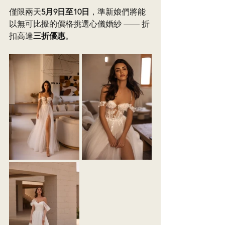
僅限兩天
5月9日至10日
，準新娘們將能
以無可比擬的價格挑選心儀婚紗 —— 折
扣高達
三折優惠
。