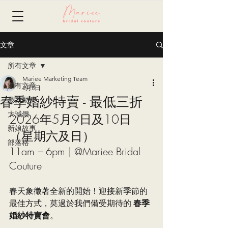
文章
所有文章
Mariee Marketing Team
所有文章
5月3日
春季婚紗特賣 - 最低三折
最新動態
大減價
2026年5月9日及10日
新娘故事
（星期六及日）   
部落格
11am – 6pm | @Mariee Bridal 
Couture
春天象徵著全新的開始！迎接新季節的
最佳方式，莫過於我們備受期待的 
春季
婚紗特賣會
。