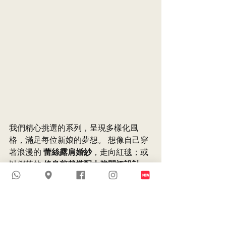
我們精心挑選的系列，呈現多樣化風
格，滿足每位新娘的夢想。 想像自己穿
著浪漫的 
蕾絲露肩婚紗
，走向紅毯；或
以俐落的 
修身剪裁搭配大膽開衩設計
，
展現自信風采。若您追求永恆優雅，細
緻的 
薄紗質感與繁複刺繡
，更能為造型
增添藝術氣息。
每一件婚紗都展現了 Mariee Bridal 