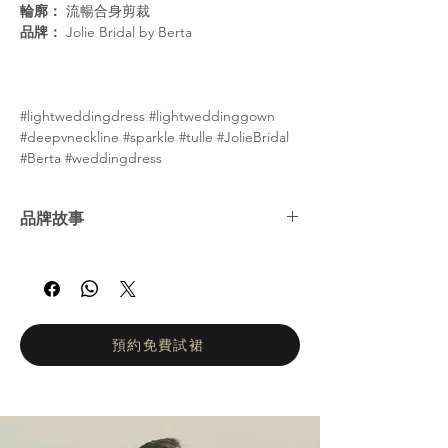
輪廓：
流暢合身剪裁
品牌：
Jolie Bridal by Berta
#lightweddingdress #lightweddinggown
#deepvneckline #sparkle #tulle #JolieBridal
#Berta #weddingdress
品牌故事
來自 BERTA 集團的婚紗品牌，名為 jolie
Bridal。它的作品均為簡約、精湛的工藝和前
衛無比。所有婚紗都配有通透裙子和華麗的細
節。 BERTA 集團是國際婚紗行業的強者。
BERTA自2013年進入國際舞台以來，以創紀錄
預約免費試裙
的速度成為家喻戶曉的品牌。