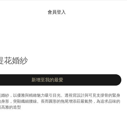
會員登入
| 緹花婚紗
新增至我的最愛
花婚紗，以優雅與精緻魅力吸引目光。透視背設計與可見支撐骨的緊身
勒身形，突顯纖細腰線。長而圓形的拖尾增添莊嚴氣勢，為追求品味的
而高雅的造型