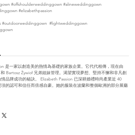
ggown #offshoulderweddinggown #alineweddinggown
inggown #elizabethpassion
s #outdoorweddinggown #lightweddinggown
nggown
h Passion 是一家以創造美的熱情為基礎的家族企業。它代代相傳，現在由
ywioł 和 Bartosz Żywioł 兄弟姐妹管理。渴望實現夢想、堅持不懈和非凡創
牌成功的秘訣。 Elizabeth Passion 已深耕婚禮時尚產業近 40
獎項的認可和信任而倍感自豪。她的服裝在波蘭和整個歐洲的部分展廳