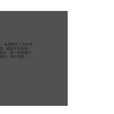
團隊，為我製作了這件美
禮，婚紗非常合身，
安好，我一定會真心
順利，再次感謝！」