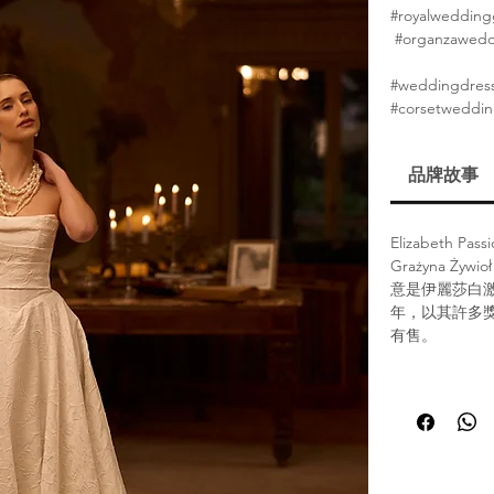
#royalweddin
#organzawedd
#weddingdres
#corsetweddi
品牌故事
Elizabet
Grażyna Ż
意是伊麗莎白激情品
年，以其許多
有售。