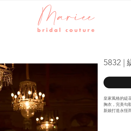
5832 
皇家風格的緹
胸衣，完美勾
新娘打造永恆