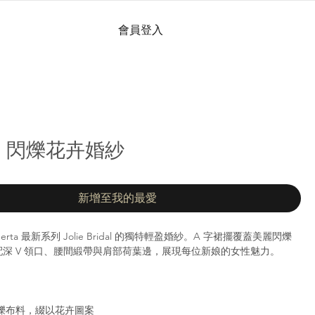
會員登入
0 | 閃爍花卉婚紗
新增至我的最愛
 Berta 最新系列 Jolie Bridal 的獨特輕盈婚紗。A 字裙擺覆蓋美麗閃爍
深 V 領口、腰間緞帶與肩部荷葉邊，展現每位新娘的女性魅力。
爍布料，綴以花卉圖案