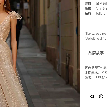
裝飾：
深 V 
輪廓：
A 字剪
品牌：
Jolie Br
#lightweddingd
#JolieBridal #
品牌故事
來自 BERTA
前衛無比。所有
強者。 BER