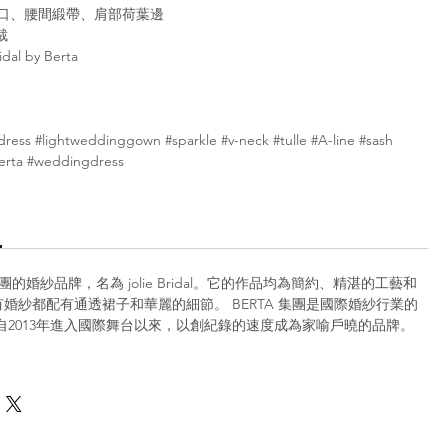
領口、腰間緞帶、肩部荷葉邊
裁
idal by Berta
ress #lightweddinggown #sparkle #v-neck #tulle #A-line #sash
Berta #weddingdress
 集團的婚紗品牌，名為 jolie Bridal。它的作品均為簡約、精湛的工藝和
婚紗都配有通透裙子和華麗的細節。 BERTA 集團是國際婚紗行業的
TA自2013年進入國際舞台以來，以創紀錄的速度成為家喻戶曉的品牌。