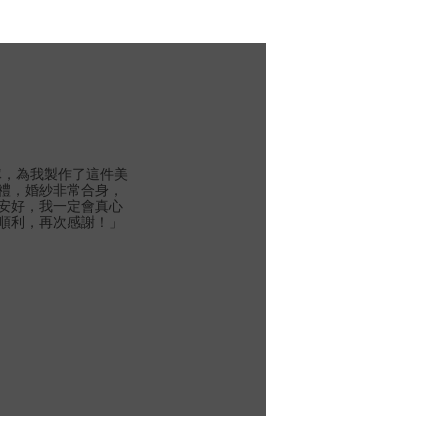
團隊，為我製作了這件美
禮，婚紗非常合身，
安好，我一定會真心
順利，再次感謝！」