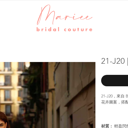
21-J2
21-J20，來自
花卉圖案，搭配
材質：
輕盈閃