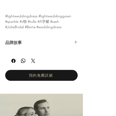
#lightweddingdress #lightweddinggown
#sparkle #v領 #tulle #A字裙 #sash
#JolieBridal #Berta #weddingdress
品牌故事
BERTA 時尚品牌 Jolie 全新演繹婚紗系列。秉
承精緻簡約的設計理念，精湛的工藝和純粹的
前衛風格。所有禮服均採用透視裙擺和華麗細
節。 BERTA 時裝品牌是國際婚紗產業的領導
品牌。自 2013 年進軍國際市場以來，BERTA
預約免費試裙
以創紀錄的速度迅速成為家喻戶曉的品牌。