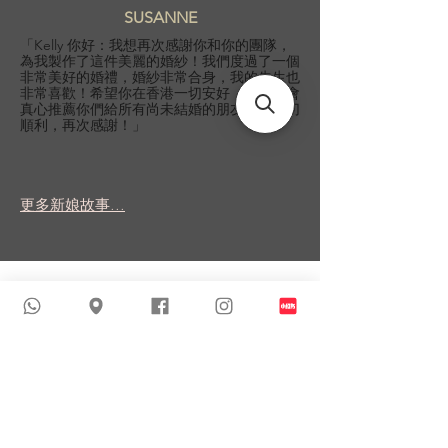
SUSANNE
「Kelly 你好：我想再次感謝你和你的團隊，
為我製作了這件美麗的婚紗！我們度過了一個
非常美好的婚禮，婚紗非常合身，我的先生也
非常喜歡！希望你在香港一切安好，我一定會
真心推薦你們給所有尚未結婚的朋友！祝一切
順利，再次感謝！」
更多新娘故事...
類似商品
新到貨品
新到貨品