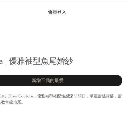
會員登入
ina | 優雅袖型魚尾婚紗
新增至我的最愛
rom Kitty Chen Couture，優雅袖型搭配性感深 V 領口，華麗蕾絲背部，蕾
以教堂級拖尾。