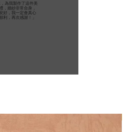
團隊，為我製作了這件美
禮，婚紗非常合身，
安好，我一定會真心
順利，再次感謝！」
新