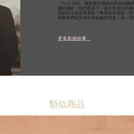
「Kelly 你好：我想再次感謝你和你的
麗的婚紗！我們度過了一個非常美好的婚
我的先生也非常喜歡！希望你在香港一切
推薦你們給所有尚未結婚的朋友！祝一切
更多新娘故事...
類似商品