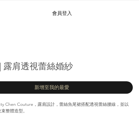
會員登入
al | 露肩透視蕾絲婚紗
新增至我的最愛
rom Kitty Chen Couture，露肩設計，蕾絲魚尾裙搭配透視蕾絲腰線，並以
收束整體造型。