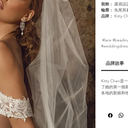
裝飾：
露肩設
輪廓：
魚尾剪
品牌：
Kitty C
#lace #beading
#weddingdres
品牌故事
Kitty Ch
了她的第一個
各地的新娘和