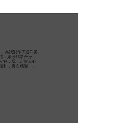
團隊，為我製作了這件美
禮，婚紗非常合身，
安好，我一定會真心
順利，再次感謝！」