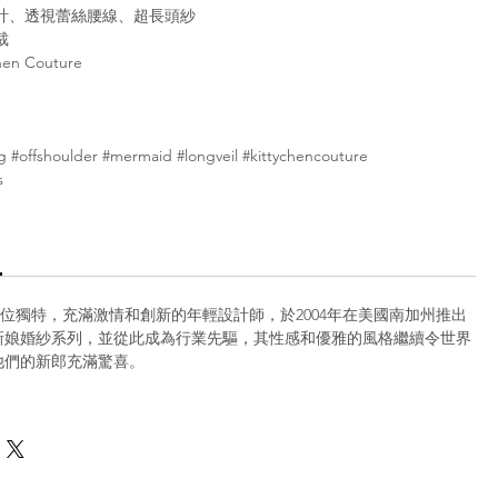
計、透視蕾絲腰線、超長頭紗
裁
hen Couture
 #offshoulder #mermaid #longveil #kittychencouture
s
en是一位獨特，充滿激情和創新的年輕設計師，於2004年在美國南加州推出
新娘婚紗系列，並從此成為行業先驅，其性感和優雅的風格繼續令世界
他們的新郎充滿驚喜。