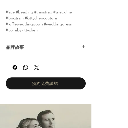
#lace #beading #thinstrap #vneckline
#longtrain #kittychencouture
#ruffleweddinggown #weddingdress
#ivoirebykittychen
品牌故事
Kitty Chen 是一位獨特、充滿熱情且富有創新
精神的年輕設計師。她於 2004 年在美國南加
州推出第一個婚紗系列，並自此成為婚紗界的
耀眼新星。她以性感與優雅兼具的設計風格持
續驚豔全球的新娘與新郎，展現出令人讚嘆的
預約免費試裙
魅力。