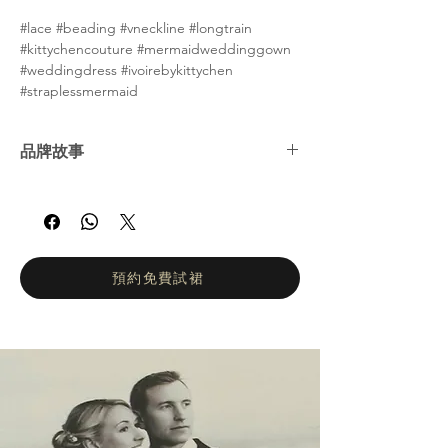
#lace #beading #vneckline #longtrain
#kittychencouture #mermaidweddinggown
#weddingdress #ivoirebykittychen
#straplessmermaid
品牌故事
Kitty Chen 是一位獨特、充滿熱情且富有創新
精神的年輕設計師。她於 2004 年在美國南加
州推出第一個婚紗系列，並自此成為婚紗界的
耀眼新星。她以性感與優雅兼具的設計風格持
續驚豔全球的新娘與新郎，展現出令人讚嘆的
預約免費試裙
魅力。