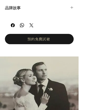
品牌故事
Kitty Chen 是一位獨特、充滿熱情且富有創新
精神的年輕設計師。她於 2004 年在美國南加
州推出第一個婚紗系列，並自此成為婚紗界的
耀眼新星。她以性感與優雅兼具的設計風格持
續驚豔全球的新娘與新郎，展現出令人讚嘆的
預約免費試裙
魅力。