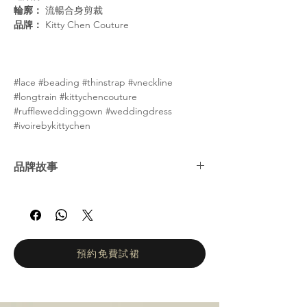
輪廓：
流暢合身剪裁
品牌：
Kitty Chen Couture
#lace #beading #thinstrap #vneckline
#longtrain #kittychencouture
#ruffleweddinggown #weddingdress
#ivoirebykittychen
品牌故事
Kitty Chen 是一位獨特、充滿熱情且富有創新
精神的年輕設計師。她於 2004 年在美國南加
州推出第一個婚紗系列，並自此成為婚紗界的
耀眼新星。她以性感與優雅兼具的設計風格持
續驚豔全球的新娘與新郎，展現出令人讚嘆的
預約免費試裙
魅力。