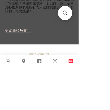
非常喜歡！希望你在香港一切安好，我一定會
真心推薦你們給所有尚未結婚的朋友！祝一切
順利，再次感謝！」
更多新娘故事...
類似商品
新到貨品
新到貨品