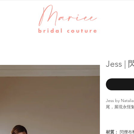
Jess 
Jess by N
尾，展現永恆
材質：
閃爍布