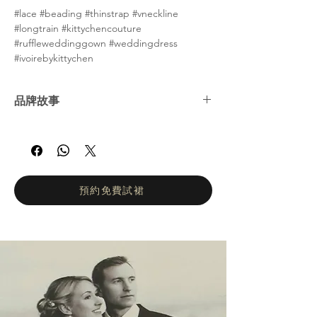
#lace #beading #thinstrap #vneckline
#longtrain #kittychencouture
#ruffleweddinggown #weddingdress
#ivoirebykittychen
品牌故事
Kitty Chen 是一位獨特、充滿熱情且富有創新
精神的年輕設計師。她於 2004 年在美國南加
州推出第一個婚紗系列，並自此成為婚紗界的
耀眼新星。她以性感與優雅兼具的設計風格持
續驚豔全球的新娘與新郎，展現出令人讚嘆的
預約免費試裙
魅力。