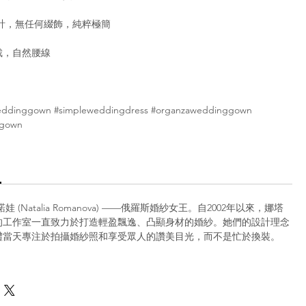
計，無任何綴飾，純粹極簡
裁，自然腰線
weddinggown #simpleweddingdress #organzaweddinggown
ggown
 (Natalia Romanova) ——俄羅斯婚紗女王。自2002年以來，娜塔
的工作室一直致力於打造輕盈飄逸、凸顯身材的婚紗。她們的設計理念
禮當天專注於拍攝婚紗照和享受眾人的讚美目光，而不是忙於換裝。