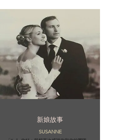
新娘故事
SUSANNE