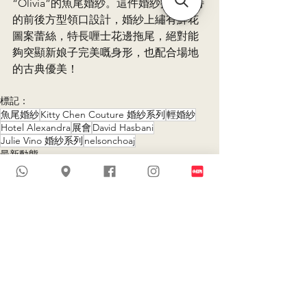
“Olivia”的魚尾婚紗。這件婚紗擁有獨特
的前後方型領口設計，婚紗上繡有鮮花
圖案蕾絲，特長喱士花邊拖尾，絕對能
夠突顯新娘子完美嘅身形，也配合場地
的古典優美！
標記：
魚尾婚紗
Kitty Chen Couture 婚紗系列
輕婚紗
Hotel Alexandra
展會
David Hasbani
Julie Vino 婚紗系列
nelsonchoaj
最新動態
查看全部
最新文章