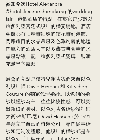
參加今次Hotel Alexandra 
@hotelalexandrahongkong 的wedding 
fair。這個酒店的特點，在於它是少數以
維多利亞宮廷式設計的婚宴場地。酒店
各處都有其精雕細琢的鏤花雕刻裝飾、
閃爍耀目的水晶吊燈及色澤絢麗的地毯
門廳旁的酒店大堂以多盞古典奢華的水
晶燈點綴，配上維多利亞式瓷磚，裝潢
充滿皇室氣派！
展會的亮點是模特兒穿著我們來自以色
列設計師 David Hasbani 和 Kittychen 
Couture 的獨家代理婚紗。以色列的婚
紗以輕紗為主，往往比較性感，可以突
出新娘的身材。以色列著名婚紗設計師
大衛·哈斯巴尼 (David Hasbani) 於 1991 
年創立了自己的時裝公司，專門從事婚
紗和定制晚禮服。他設計的婚紗都是在
以色列手工製作的，由 Julie Vino 