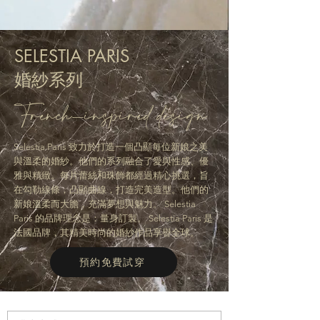
SELESTIA PARIS
婚紗系列
French-inspired design
Selestia Paris 致力於打造一個凸顯每位新娘之美
與溫柔的婚紗。他們的系列融合了愛與性感、優
雅與精緻。每片蕾絲和珠飾都經過精心挑選，旨
在勾勒線條，凸顯曲線，打造完美造型。他們的
新娘溫柔而大膽，充滿夢想與魅力。 Selestia
Paris 的品牌理念是：量身訂製。 Selestia Paris 是
法國品牌，其精美時尚的婚紗作品享譽全球。
預約免費試穿