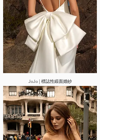
JoJo | 標誌性緞面婚紗