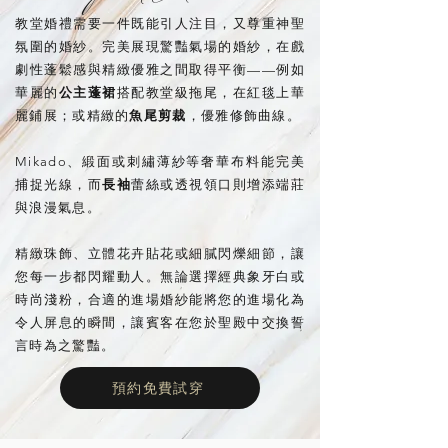
教堂婚禮需要一件既能引人注目，又尊重神聖
氛圍的婚紗。完美展現驚豔氣場的婚紗，在戲
劇性蓬鬆感與精緻優雅之間取得平衡——例如
華麗的
公主蓬裙
搭配教堂級拖尾，在紅毯上華
麗鋪展；或精緻的
魚尾剪裁
，優雅修飾曲線。
Mikado、緞面或刺繡薄紗等奢華布料能完美
捕捉光線，而
長袖
蕾絲或透視領口則增添端莊
與浪漫氣息。
精緻珠飾、立體花卉貼花或細膩閃爍細節，讓
您每一步都閃耀動人。無論選擇經典象牙白或
時尚淺粉，合適的進場婚紗能將您的進場化為
令人屏息的瞬間，讓賓客在您於聖殿中交換誓
言時為之驚豔。
預約免費試穿