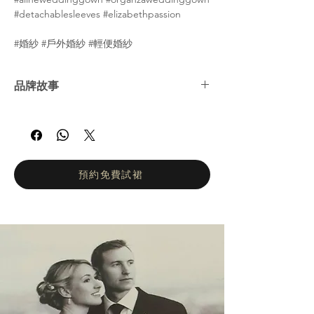
#detachablesleeves #elizabethpassion
#婚紗 #戶外婚紗 #輕便婚紗
品牌故事
Elizabeth Passion 是一家以創造美的熱情為基
礎的家族企業。它代代相傳，現在由 Grażyna
Żywioł 和 Bartosz Żywioł 兄弟姐妹管理。渴望
實現夢想、堅持不懈和非凡創意是伊麗莎白激
情品牌成功的秘訣。 Elizabeth Passion 已深
預約免費試裙
耕婚禮時尚產業近 40 年，以其許多獎項的認
可和信任而倍感自豪。她的服裝在波蘭和整個
歐洲的部分展廳有售。