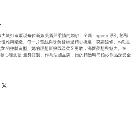
Paris 致力於打造展現每位新娘美麗與柔情的婚紗。全新 Legend 系列 彰顯
合優雅與精緻。每一片蕾絲與珠飾皆經過精心挑選，突顯線條、勾勒曲
驚艷的整體造型。她的理想新娘既溫柔又勇敢，滿懷夢想與魅力。在
 Paris，核心理念是 量身訂製。作為法國品牌，她的精緻時尚婚紗作品深受全