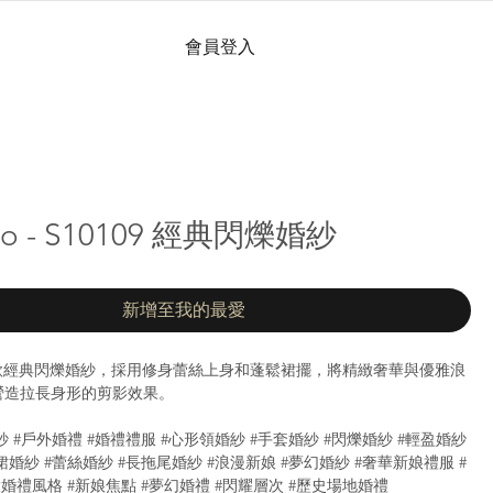
會員登入
nto - S10109 經典閃爍婚紗
新增至我的最愛
o—一款經典閃爍婚紗，採用修身蕾絲上身和蓬鬆裙擺，將精緻奢華與優雅浪
營造拉長身形的剪影效果。
紗 #戶外婚禮 #婚禮禮服 #心形領婚紗 #手套婚紗 #閃爍婚紗 #輕盈婚紗
裙婚紗 #蕾絲婚紗 #長拖尾婚紗 #浪漫新娘 #夢幻婚紗 #奢華新娘禮服 #
大婚禮風格 #新娘焦點 #夢幻婚禮 #閃耀層次 #歷史場地婚禮