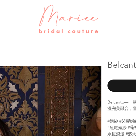
Belca
Belcant
漫完美融合，
#婚紗 #閃耀婚
#魚尾婚紗 #蓬
永恆浪漫 #盛