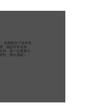
團隊，為我製作了這件美
禮，婚紗非常合身，
安好，我一定會真心
順利，再次感謝！」