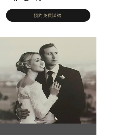
娘的獨特魅力與優雅氣質。每一件婚紗皆融合
高級訂製傳統與現代華麗風格，採用奢華面料
與繁複細節，呈現精緻工藝。自 2011 年成立
預約免費試裙
以來，品牌已成為高雅與藝術的代名詞，為全
球新娘提供獨一無二的風格。系列作品以浪漫
與精緻為靈感，讓每位新娘在婚禮當天綻放自
信、光彩與難忘的美麗。