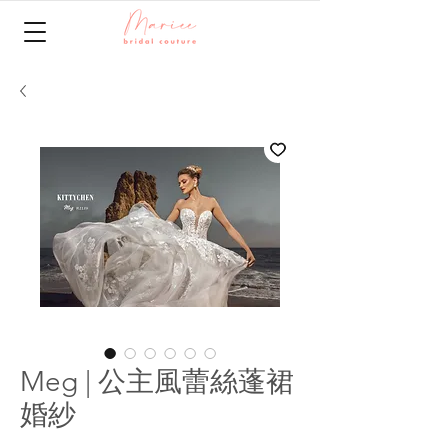
Meg | 公主風蕾絲蓬裙
婚紗