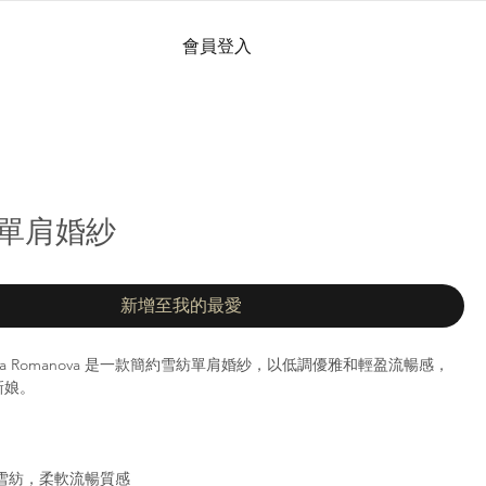
會員登入
 | 單肩婚紗
新增至我的最愛
Natalia Romanova 是一款簡約雪紡單肩婚紗，以低調優雅和輕盈流暢感，
新娘。
雪紡，柔軟流暢質感