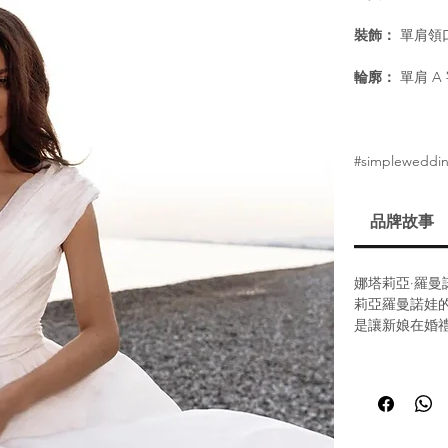
裝飾：
單肩領
輪廓：
單肩 A
#simpleweddin
品牌故事
娜塔莉亞·羅曼諾娃
莉亞羅曼諾娃
是讓新娘在婚