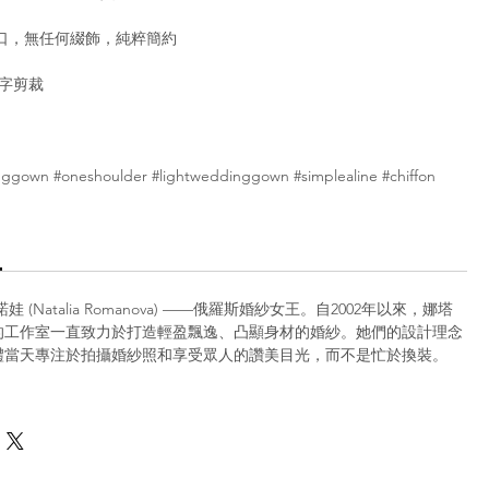
口，無任何綴飾，純粹簡約
 字剪裁
ggown #oneshoulder #lightweddinggown #simplealine #chiffon
 (Natalia Romanova) ——俄羅斯婚紗女王。自2002年以來，娜塔
的工作室一直致力於打造輕盈飄逸、凸顯身材的婚紗。她們的設計理念
禮當天專注於拍攝婚紗照和享受眾人的讚美目光，而不是忙於換裝。