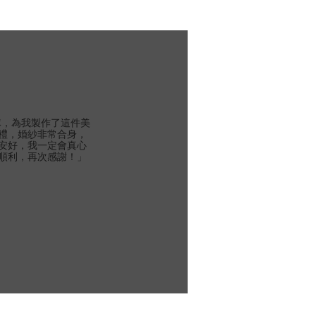
團隊，為我製作了這件美
禮，婚紗非常合身，
安好，我一定會真心
順利，再次感謝！」