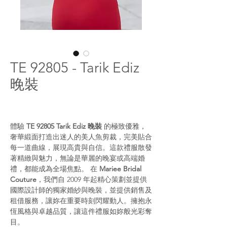
TE 92805 - Tarik Ediz
晚裝
體驗
TE 92805 Tarik Ediz 晚裝
的極致優雅，
奢華緞面打造出迷人的美人魚剪裁，完美貼合
每一道曲線，展現高貴與自信。這款禮服散發
著精緻與魅力，無論是華麗的晚宴或高端婚
禮，都能成為全場焦點。 在
Mariee Bridal
Couture
，我們自 2009 年起精心策劃並提供
國際設計師的獨家婚紗與晚裝，並提供銷售及
租借服務，讓妳在重要時刻閃耀動人。擁抱永
恆風格與卓越品質，讓這件禮服如妳般光彩奪
目。