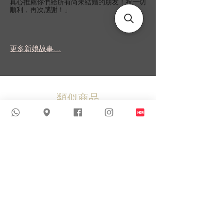
真心推薦你們給所有尚未結婚的朋友！祝一切
順利，再次感謝！」
更多新娘故事...
類似商品
新到貨品
新到貨品