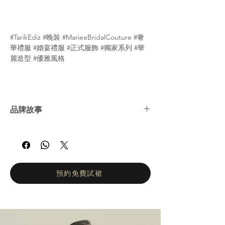
#TarikEdiz #晚裝 #MarieeBridalCouture #奢
華禮服 #婚宴禮服 #正式服飾 #獨家系列 #華
麗造型 #優雅風格
品牌故事
自大學工程系畢業後，
Tarik Ediz
成功地將他
天賦的數理思維與對時尚的熱愛完美結合。
1987 年，他憑著心與智的指引踏入時尚世
界，從此全心投入，傾注時間、精力與熱情，
專注創作令人矚目的特色禮服。每一件作品都
預約免費試裙
展現獨特風格，必定在人群中脫穎而出。