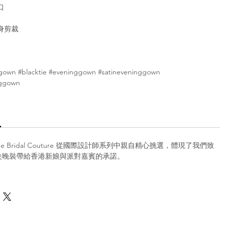
口
身剪裁
gown #blacktie #eveninggown #satineveninggown
nggown
iee Bridal Couture 從國際設計師系列中親自精心挑選，體現了我們致
尖晚裝帶給香港新娘與派對嘉賓的承諾。