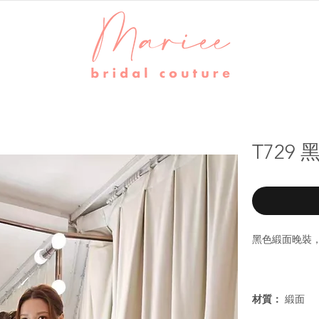
T729
黑色緞面晚裝
材質：
緞面