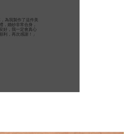
團隊，為我製作了這件美
禮，婚紗非常合身，
安好，我一定會真心
順利，再次感謝！」