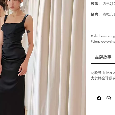
裝飾：
方形領
輪廓：
流暢合
#blackevening
#simpleeveni
品牌故事
此晚裝由 Mar
力於將全球頂