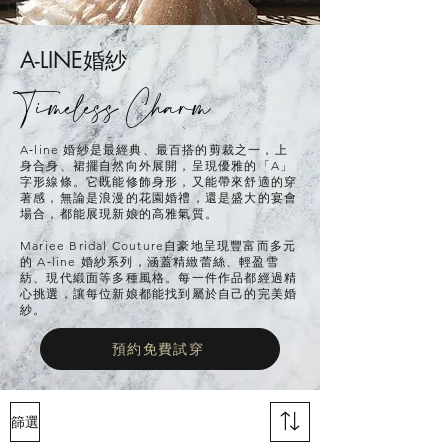
A-LINE
婚紗
Timeless Charm
A‑line 婚紗是最經典、最百搭的剪裁之一，上
身合身、裙擺自然向外展開，呈現優雅的「A」
字形線條。它既能修飾身形，又能帶來舒適的穿
著感，無論是浪漫的花園婚禮，還是盛大的宴會
場合，都能展現新娘的高雅氣質。
Mariee Bridal Couture自豪地呈現豐富而多元
的 A‑line 婚紗系列，涵蓋精緻蕾絲、輕盈雪
紡、現代緞面等多種風格。每一件作品都經過精
心挑選，讓每位新娘都能找到屬於自己的完美婚
紗。
預約免費試穿
篩選