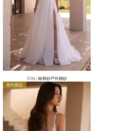
5726 | 歐根紗戶外婚紗
新到貨品