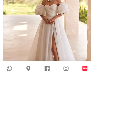
5725 | 歐根紗戶外婚紗
新到貨品