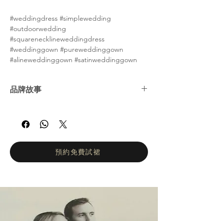
#weddingdress #simplewedding
#outdoorwedding
#squarenecklineweddingdress
#weddinggown #pureweddinggown
#alineweddinggown #satinweddinggown
品牌故事
娜塔莉亞·羅曼諾娃 (Natalia Romanova) ——
俄羅斯婚紗女王。自2002年以來，娜塔莉亞羅
曼諾娃的工作室一直致力於打造輕盈飄逸、凸
顯身材的婚紗。她們的設計理念是讓新娘在婚
禮當天專注於拍攝婚紗照和享受眾人的讚美目
預約免費試裙
光，而不是忙於換裝。