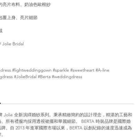
的亮片布料、奶油色歐根紗
包覆上身、亮片細節
裁
Jolie Bridal
dress #lightweddinggown #sparkle #sweetheart #A-line
gdress #JolieBridal #Berta #weddingdress
尚品牌 Jolie 全新演繹婚紗系列。秉承精緻簡約的設計理念，精湛的工藝和
。所有禮服均採用透視裙擺和華麗細節。 BERTA 時裝品牌是國際婚
牌。自 2013 年進軍國際市場以來，BERTA 以創紀錄的速度迅速成為
牌。