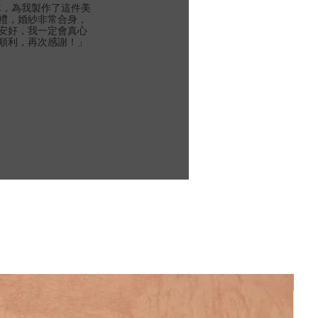
團隊，為我製作了這件美
禮，婚紗非常合身，
安好，我一定會真心
順利，再次感謝！」
新