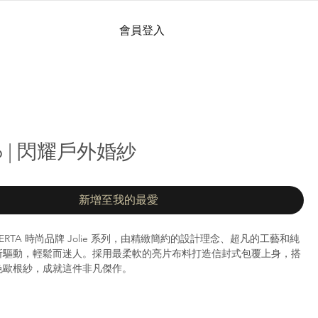
會員登入
06 | 閃耀戶外婚紗
新增至我的最愛
來自 BERTA 時尚品牌 Jolie 系列，由精緻簡約的設計理念、超凡的工藝和純
所驅動，輕鬆而迷人。採用最柔軟的亮片布料打造信封式包覆上身，搭
色歐根紗，成就這件非凡傑作。