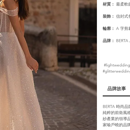
材質：
最柔軟
裝飾：
信封式
輪廓：
A 字剪
品牌：
BERTA / 
#lightwedding
#glitterweddin
品牌故事
BERTA 時
純粹的前衛風格
紗產業的領導品
家喻戶曉的品