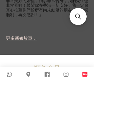
非常美好的婚禮，婚紗非常合身，我的先生也
非常喜歡！希望你在香港一切安好，我一定會
真心推薦你們給所有尚未結婚的朋友！祝一切
順利，再次感謝！」
更多新娘故事...
類似商品
新到貨品
新到貨品