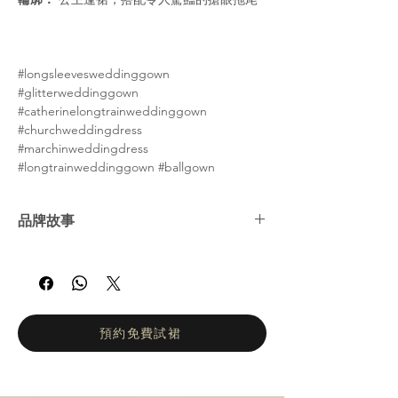
#longsleevesweddinggown
#glitterweddinggown
#catherinelongtrainweddinggown
#churchweddingdress
#marchinweddingdress
#longtrainweddinggown #ballgown
品牌故事
娜塔莉亞·羅曼諾娃 (Natalia Romanova) ——
俄羅斯婚紗女王。自2002年以來，娜塔莉亞羅
曼諾娃的工作室一直致力於打造輕盈飄逸、凸
顯身材的婚紗。她們的設計理念是讓新娘在婚
禮當天專注於拍攝婚紗照和享受眾人的讚美目
預約免費試裙
光，而不是忙於換裝。