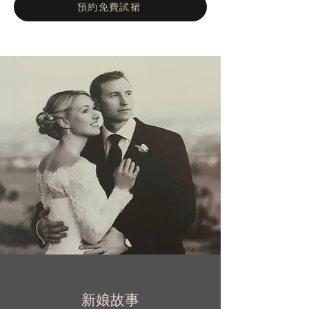
晚裝出席特殊場合，例如節慶晚會，婚禮，舞
預約免費試裙
會，雞尾酒會和紅地毯活動。
新娘故事