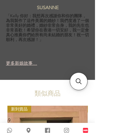
SUSANNE
「Kelly 你好：我想再次感謝你和你的團隊，
為我製作了這件美麗的婚紗！我們度過了一個
非常美好的婚禮，婚紗非常合身，我的先生也
非常喜歡！希望你在香港一切安好，我一定會
真心推薦你們給所有尚未結婚的朋友！祝一切
順利，再次感謝！」
更多新娘故事...
類似商品
新到貨品
新到貨品