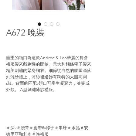
A672 晚裝
垂墜的領口為這款Andrea & Leo華麗的舞會
禮服帶來戲劇性的開始。意大利麵條帶子帶來
精美刺繡的緊身胸衣。細節從自然的腰圍滴落
到薄紗裙上，薄紗裙邊飾有獨特的大腿高開
slit。背面的匹配v領口可產生凝聚力，並完成
外觀。 A型刺繡薄紗禮服。
＃深v＃腰背＃皮帶#v脖子＃串珠＃水晶＃安
德里亞和利奧＃晚禮服