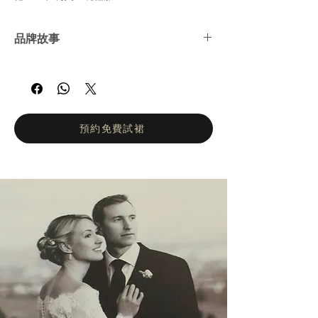
品牌故事
Andrea＆Leo Couture是首屈一指的晚裝品
牌，其特色是別緻的晚禮服和精緻的細節。
Andrea＆Leo以實惠的價格提供現代，耳目一
新的晚裝。所有年齡層的女性都適合穿上A&L
晚裝出席特殊場合，例如節慶晚會，婚禮，舞
預約免費試裙
會，雞尾酒會和紅地毯活動。