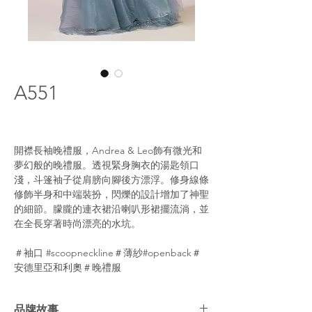
A551
開襟長袖晚禮服，Andrea & Leo飾有微光和
夢幻般的晚禮服。透視緊身胸衣的湯匙領口
淺，斗篷袖子從肩膀向腳後方漂浮。修身線條
修飾半身和中端裝扮，閃爍的設計增加了神聖
的細節。朦朧的連衣裙沿喇叭形裙擺流淌，並
在全長穿著時尚漂亮的水坑。
＃袖口 #scoopneckline＃薄紗#openback＃
安德里亞和利奧＃晚禮服
品牌故事