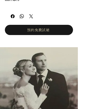
Andrea＆Leo Couture是首屈一指的晚裝品
牌，其特色是別緻的晚禮服和精緻的細節。
Andrea＆Leo以實惠的價格提供現代，耳目一
新的晚裝。所有年齡層的女性都適合穿上A&L
晚裝出席特殊場合，例如節慶晚會，婚禮，舞
預約免費試裙
會，雞尾酒會和紅地毯活動。