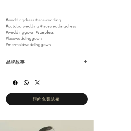
#weddingdress #lacewedding
#outdoorwedding #laceweddingdress
#weddinggown #starpless
#laceweddinggown
#mermaidweddinggown
品牌故事
Kitty Chen 是一位獨特、充滿熱情且富有創新
精神的年輕設計師。她於 2004 年在美國南加
州推出第一個婚紗系列，並自此成為婚紗界的
耀眼新星。她以性感與優雅兼具的設計風格持
續驚豔全球的新娘與新郎，展現出令人讚嘆的
預約免費試裙
魅力。