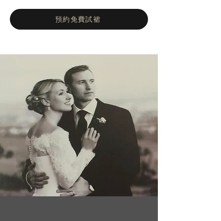
裙。憑藉設計師的藝術作品，精湛的創造力和
想像力，RS每件禮服裙都是一件傑作。它的
預約免費試裙
禮服裙可以表達個性，為最優雅，最精緻的新
娘，令人留下深刻的印象。