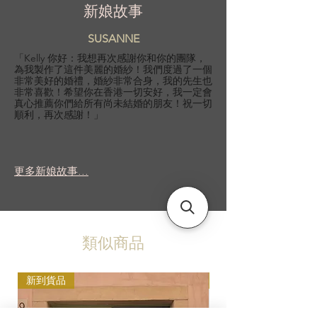
新娘故事
SUSANNE
「Kelly 你好：我想再次感謝你和你的團隊，
為我製作了這件美麗的婚紗！我們度過了一個
非常美好的婚禮，婚紗非常合身，我的先生也
非常喜歡！希望你在香港一切安好，我一定會
真心推薦你們給所有尚未結婚的朋友！祝一切
順利，再次感謝！」
更多新娘故事...
類似商品
新到貨品
新到貨品