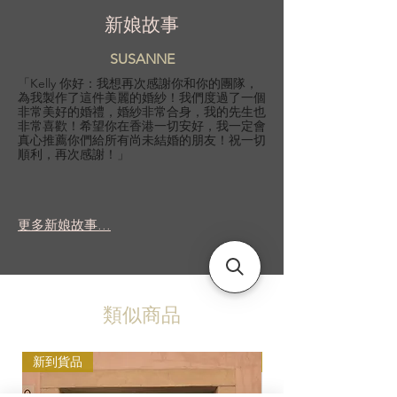
新娘故事
SUSANNE
「Kelly 你好：我想再次感謝你和你的團隊，
為我製作了這件美麗的婚紗！我們度過了一個
非常美好的婚禮，婚紗非常合身，我的先生也
非常喜歡！希望你在香港一切安好，我一定會
真心推薦你們給所有尚未結婚的朋友！祝一切
順利，再次感謝！」
更多新娘故事...
類似商品
新到貨品
新到貨品