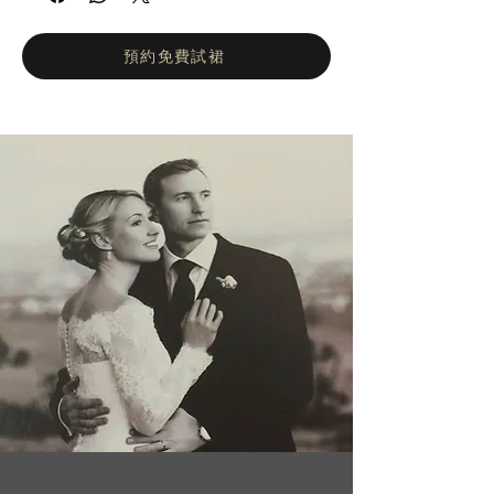
最苛刻的新娘也會愛上Ricca Sposa的禮服
裙。憑藉設計師的藝術作品，精湛的創造力和
想像力，RS每件禮服裙都是一件傑作。它的
預約免費試裙
禮服裙可以表達個性，為最優雅，最精緻的新
娘，令人留下深刻的印象。