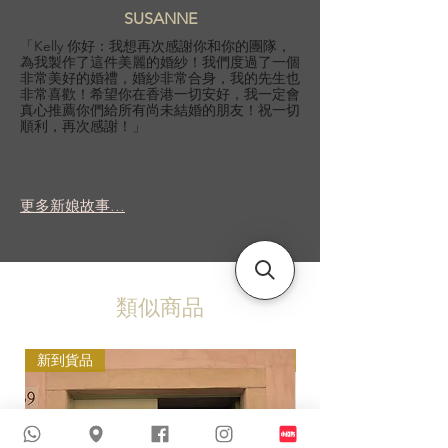
SUSANNE
「Kelly 你好：我想再次感謝你和你的團隊，
為我製作了這件美麗的婚紗！我們度過了一個
非常美好的婚禮，婚紗非常合身，我的先生也
非常喜歡！希望你在香港一切安好，我一定會
真心推薦你們給所有尚未結婚的朋友！祝一切
順利，再次感謝！」
更多新娘故事...
類似商品
新到貨品
新到貨品