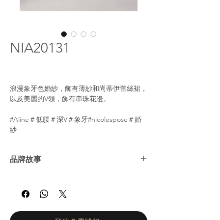
NIA20131
浪漫象牙色婚紗，飾有薄紗和尚蒂伊蕾絲裙，
以及美麗的V領，飾有串珠花邊。
#Aline＃低腰＃深V＃象牙#nicolespose＃婚
紗
品牌故事
Nicole Spose成立於1996年，品牌對婚紗的熱
情是卻是家族傳統的一部分。 該品牌的創始
人亞歷山德拉·里諾多（Alessandra
Rinaudo）與她的丈夫一起，從童年時代就開
始呼吸著古老的高級時裝裁縫店的氣氛。 妮