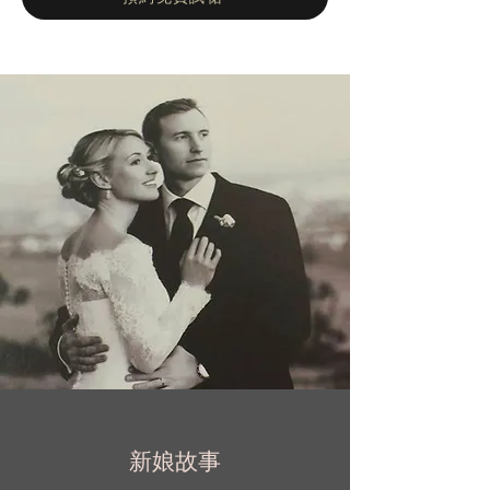
院
畢業，並實現了加入品牌創意團隊的夢
想。
她的成功幾乎是立刻的，
OLYMPIA 品牌
迅速
獲得全球認可。如今，Flaviana Passante 與母
親 Raffaella 攜手打造的
OLYMPIA 系列
，自第
一眼便能打動人心，令人心醉。
新娘故事