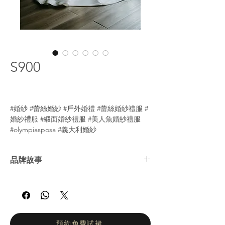
S900
#婚紗 #蕾絲婚紗 #戶外婚禮 #蕾絲婚紗禮服 #
婚紗禮服 #緞面婚紗禮服 #美人魚婚紗禮服
#olympiasposa #義大利婚紗
品牌故事
Olympiasposa
的義大利設計師
Flaviana
Passante
，自小在家族的小型工作坊中成長，
深受祖母與母親精湛工藝的熏陶，因而培養出
對手工技術的熱情，並學會分辨布料與蕾絲的
細緻差異。2019 年，她自
Koefia 高級訂製學
預約免費試裙