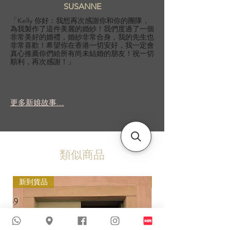
SUSANNE
「Kelly 你好：我想再次感謝你和你的團隊，
為我製作了這件美麗的婚紗！我們度過了一個
非常美好的婚禮，婚紗非常合身，我的先生也
非常喜歡！希望你在香港一切安好，我一定會
真心推薦你們給所有尚未結婚的朋友！祝一切
順利，再次感謝！」
更多新娘故事...
類似商品
新到貨品
新到貨品