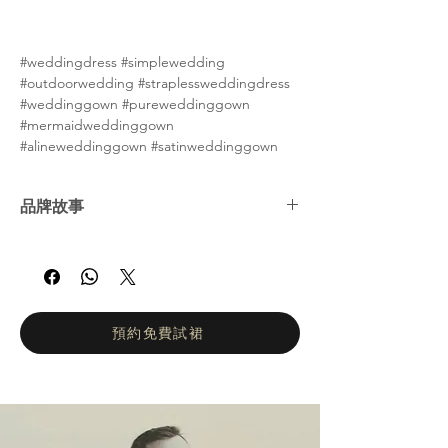
#weddingdress #simplewedding
#outdoorwedding #straplessweddingdress
#weddinggown #pureweddinggown
#mermaidweddinggown
#alineweddinggown #satinweddinggown
品牌故事
娜塔莉亞·羅曼諾娃 (Natalia Romanova) ——
俄羅斯婚紗女王。自2002年以來，娜塔莉亞羅
曼諾娃的工作室一直致力於打造輕盈飄逸、凸
顯身材的婚紗。她們的設計理念是讓新娘在婚
禮當天專注於拍攝婚紗照和享受眾人的讚美目
預約免費試裙
光，而不是忙於換裝。