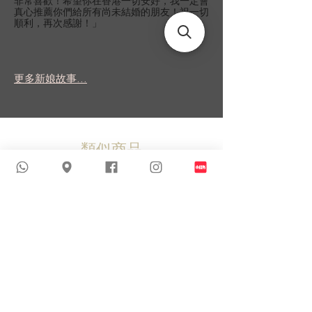
非常喜歡！希望你在香港一切安好，我一定會
真心推薦你們給所有尚未結婚的朋友！祝一切
順利，再次感謝！」
更多新娘故事...
類似商品
新到貨品
新到貨品