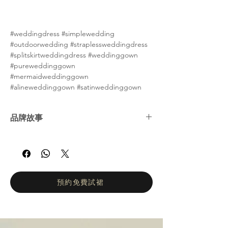
#weddingdress #simplewedding
#outdoorwedding #straplessweddingdress
#splitskirtweddingdress #weddinggown
#pureweddinggown
#mermaidweddinggown
#alineweddinggown #satinweddinggown
品牌故事
娜塔莉亞·羅曼諾娃 (Natalia Romanova) ——
俄羅斯婚紗女王。自2002年以來，娜塔莉亞羅
曼諾娃的工作室一直致力於打造輕盈飄逸、凸
顯身材的婚紗。她們的設計理念是讓新娘在婚
禮當天專注於拍攝婚紗照和享受眾人的讚美目
預約免費試裙
光，而不是忙於換裝。