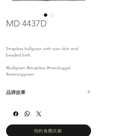
MD 4437D
Strapless ballgown with over skirt and
beaded belt.
#ballgown #strapless #macduggal
#eveninggown
品牌故事
Mac Duggal 以它的系列 Creative Creations
開始了它的成功之路，這是一系列將印度的美
麗和優雅與西方風格融為一體的耀眼禮服。憑
藉最初的成功，Mac Duggal 於 30 多年前在
伊利諾伊州芝加哥開設了第一家設計公司。今
預約免費試裙
天，Mac Duggal 是一個備受追捧的品牌，受