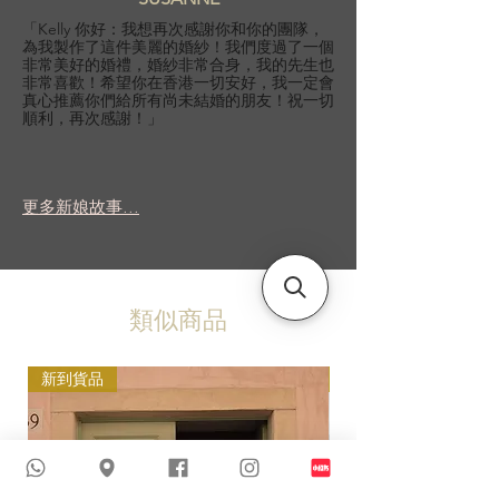
「Kelly 你好：我想再次感謝你和你的團隊，
為我製作了這件美麗的婚紗！我們度過了一個
非常美好的婚禮，婚紗非常合身，我的先生也
非常喜歡！希望你在香港一切安好，我一定會
真心推薦你們給所有尚未結婚的朋友！祝一切
順利，再次感謝！」
更多新娘故事...
類似商品
新到貨品
新到貨品