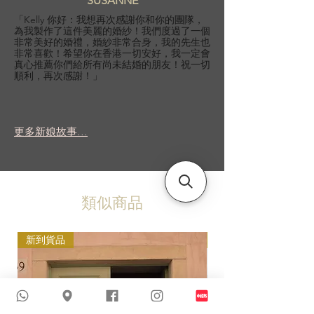
SUSANNE
「Kelly 你好：我想再次感謝你和你的團隊，
為我製作了這件美麗的婚紗！我們度過了一個
非常美好的婚禮，婚紗非常合身，我的先生也
非常喜歡！希望你在香港一切安好，我一定會
真心推薦你們給所有尚未結婚的朋友！祝一切
順利，再次感謝！」
更多新娘故事...
類似商品
新到貨品
新到貨品