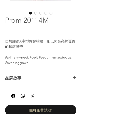
Prom 20114M
自然腰線A字型舞會禮服，配以閃亮亮片覆蓋
的扣環腰帶
#a-line #v-neck #belt #sequin #macduggal
#eveninggown
品牌故事
Mac Duggal 以它的系列 Creative Creations
開始了它的成功之路，這是一系列將印度的美
麗和優雅與西方風格融為一體的耀眼禮服。憑
藉最初的成功，Mac Duggal 於 30 多年前在
伊利諾伊州芝加哥開設了第一家設計公司。今
預約免費試裙