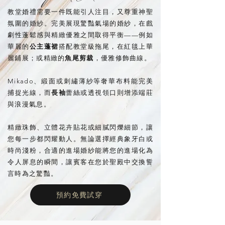
教堂婚禮需要一件既能引人注目，又尊重神聖
氛圍的婚紗。完美展現驚豔氣場的婚紗，在戲
劇性蓬鬆感與精緻優雅之間取得平衡——例如
華麗的
公主蓬裙
搭配教堂級拖尾，在紅毯上華
麗鋪展；或精緻的
魚尾剪裁
，優雅修飾曲線。
Mikado、緞面或刺繡薄紗等奢華布料能完美
捕捉光線，而
長袖
蕾絲或透視領口則增添端莊
與浪漫氣息。
精緻珠飾、立體花卉貼花或細膩閃爍細節，讓
您每一步都閃耀動人。無論選擇經典象牙白或
時尚淺粉，合適的進場婚紗能將您的進場化為
令人屏息的瞬間，讓賓客在您於聖殿中交換誓
言時為之驚豔。
預約免費試穿