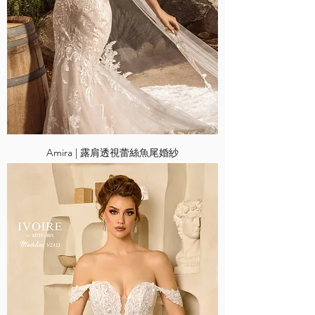
Amira | 露肩透視蕾絲魚尾婚紗