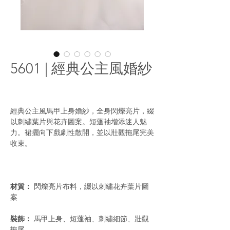
5601 | 經典公主風婚紗
經典公主風馬甲上身婚紗，全身閃爍亮片，綴
以刺繡葉片與花卉圖案。短蓬袖增添迷人魅
力。裙擺向下戲劇性散開，並以壯觀拖尾完美
收束。
材質：
閃爍亮片布料，綴以刺繡花卉葉片圖
案
裝飾：
馬甲上身、短蓬袖、刺繡細節、壯觀
拖尾