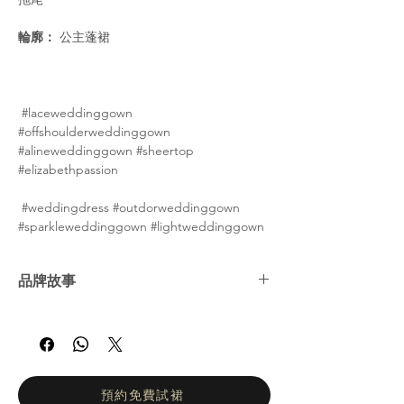
輪廓：
公主蓬裙
#laceweddinggown
#offshoulderweddinggown
#alineweddinggown #sheertop
#elizabethpassion
#weddingdress #outdorweddinggown
#sparkleweddinggown #lightweddinggown
品牌故事
Elizabeth Passion 是一家以創造美的熱情為基
礎的家族企業。它代代相傳，現在由 Grażyna
Żywioł 和 Bartosz Żywioł 兄弟姐妹管理。渴望
實現夢想、堅持不懈和非凡創意是伊麗莎白激
情品牌成功的秘訣。 Elizabeth Passion 已深
預約免費試裙