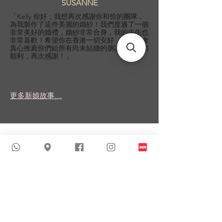
SUSANNE
「Kelly 你好：我想再次感謝你和你的團隊，
為我製作了這件美麗的婚紗！我們度過了一個
非常美好的婚禮，婚紗非常合身，我的先生也
非常喜歡！希望你在香港一切安好，我一定會
真心推薦你們給所有尚未結婚的朋友！祝一切
順利，再次感謝！」
更多新娘故事...
類似商品
新到貨品
新到貨品