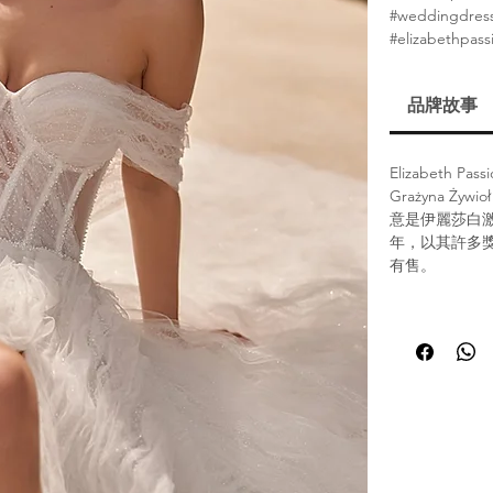
#weddingdres
#elizabethpass
品牌故事
Elizabet
Grażyna Ż
意是伊麗莎白激情品
年，以其許多
有售。