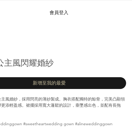
會員登入
 | 公主風閃耀婚紗
新增至我的最愛
公主風婚紗，採用閃亮的薄紗製成。胸衣搭配獨特的鯨骨，完美凸顯領
帶更添輕盈感。裙擺採用寬大蓬鬆的設計，垂墜感出色，並配有長拖
weddinggown #sweetheartwedding gown #alineweddinggown