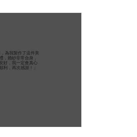
團隊，為我製作了這件美
禮，婚紗非常合身，
安好，我一定會真心
順利，再次感謝！」