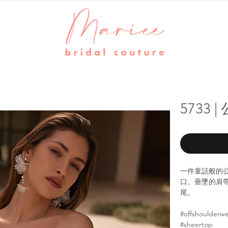
5733
一件童話般的
口。垂墜的肩
尾。
#offshoulder
#sheertop